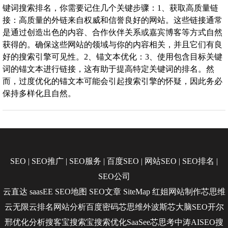
键词搜索排名，你需要记住几个关键步骤：1、获取高质量链
接：高质量的外链来自权威和信誉良好的网站。这些链接通常
是通过创造出色的内容、合作伙伴关系或嘉宾博客等方式自然
获得的。确保这些网站的领域与你的内容相关，并且它们有良
好的搜索引擎可见性。2、锚文本优化：3、使用包含目标关键
词的锚文本进行链接，这有助于提高特定关键词的排名。然
而，过度优化的锚文本可能会引起搜索引擎的怀疑，因此务必
保持多样化且自然。
SEO
|
SEO推广
|
SEO服务
|
百度SEO
|
网站SEO
|
SEO排名
|
SEO公司
云直达
saasEE
SEO地图
SEO文章
SiteMap
红姐网站制作
芯思维
云无限
云排名
网站分析
百度密码
芯思维
外波斯
芯大脑SEO
开尔
邢
优化分析
搜客宝
搜索宝
搜索优化
SaaSee
芯思考
中涛AISEO
搜