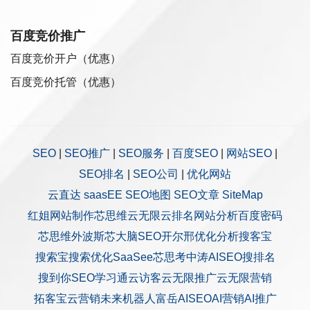
百度竞价推广
百度竞价开户（优惠）
百度竞价托管（优惠）
SEO
|
SEO推广
|
SEO服务
|
百度SEO
|
网站SEO
|
SEO排名
|
SEO公司
|
优化网站
云直达
saasEE
SEO地图
SEO文章
SiteMap
红姐网站制作
芯思维
云无限
云排名
网站分析
百度密码
芯思维
外波斯
芯大脑SEO
开尔邢
优化分析
搜客宝
搜索宝
搜索优化
SaaSee
芯思考
中涛AISEO
搜排名
搜到你
SEO学习通
云访客
云无限推广
云无限营销
拓客宝
云营销
未来机器人
富岳AISEO
AI营销
AI推广