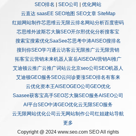
SEO排名
|
SEO公司
|
优化网站
云直达
saasEE
SEO地图
SEO文章
SiteMap
红姐网站制作
芯思维
云无限
云排名
网站分析
百度密码
芯思维
外波斯
芯大脑SEO
开尔邢
优化分析
搜客宝
搜索宝
搜索优化
SaaSee
芯思考
中涛AISEO
搜排名
搜到你
SEO学习通
云访客
云无限推广
云无限营销
拓客宝
云营销
未来机器人
富岳AISEO
AI营销
AI推广
艾迪顿
云推广
云推广
词站云
北京seo公司
SEO机器人
艾迪顿GEO服务
SEO云问诊
要涨SEO排名
有客来
云优化
资本王
AISEO
GEO公司
GEO优化
Saasee获客宝
高手SEO
芯大脑SEO服务
AISEO公司
AI平台SEO
中涛GEO优化
云无限SEO服务
云无限网站优化公司
云无网站制作公司
红姐建站
导航
更多
Copyright @ 2024 www.seo.com
SEO
All rights