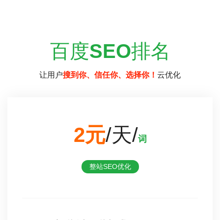
百度
SEO
排名
让用户
搜到你、信任你、选择你！
云优化
2元
/天/
词
整站SEO优化