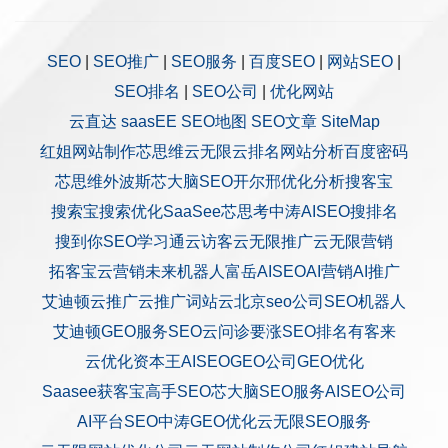
SEO
|
SEO推广
|
SEO服务
|
百度SEO
|
网站SEO
|
SEO排名
|
SEO公司
|
优化网站
云直达
saasEE
SEO地图
SEO文章
SiteMap
红姐网站制作
芯思维
云无限
云排名
网站分析
百度密码
芯思维
外波斯
芯大脑SEO
开尔邢
优化分析
搜客宝
搜索宝
搜索优化
SaaSee
芯思考
中涛AISEO
搜排名
搜到你
SEO学习通
云访客
云无限推广
云无限营销
拓客宝
云营销
未来机器人
富岳AISEO
AI营销
AI推广
艾迪顿
云推广
云推广
词站云
北京seo公司
SEO机器人
艾迪顿GEO服务
SEO云问诊
要涨SEO排名
有客来
云优化
资本王
AISEO
GEO公司
GEO优化
Saasee获客宝
高手SEO
芯大脑SEO服务
AISEO公司
AI平台SEO
中涛GEO优化
云无限SEO服务