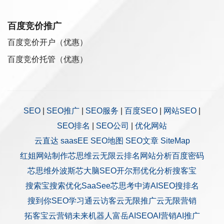
百度竞价推广
百度竞价开户（优惠）
百度竞价托管（优惠）
SEO
|
SEO推广
|
SEO服务
|
百度SEO
|
网站SEO
|
SEO排名
|
SEO公司
|
优化网站
云直达
saasEE
SEO地图
SEO文章
SiteMap
红姐网站制作
芯思维
云无限
云排名
网站分析
百度密码
芯思维
外波斯
芯大脑SEO
开尔邢
优化分析
搜客宝
搜索宝
搜索优化
SaaSee
芯思考
中涛AISEO
搜排名
搜到你
SEO学习通
云访客
云无限推广
云无限营销
拓客宝
云营销
未来机器人
富岳AISEO
AI营销
AI推广