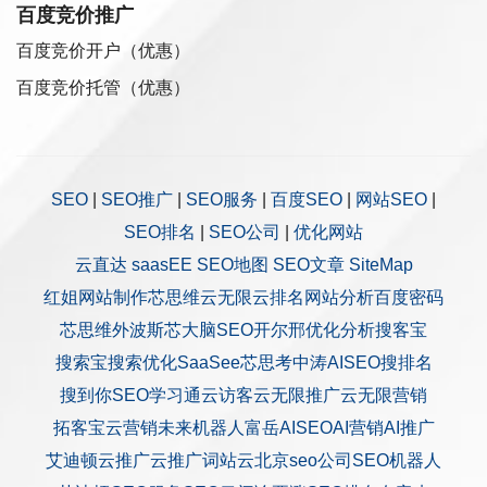
百度竞价推广
百度竞价开户（优惠）
百度竞价托管（优惠）
SEO
|
SEO推广
|
SEO服务
|
百度SEO
|
网站SEO
|
SEO排名
|
SEO公司
|
优化网站
云直达
saasEE
SEO地图
SEO文章
SiteMap
红姐网站制作
芯思维
云无限
云排名
网站分析
百度密码
芯思维
外波斯
芯大脑SEO
开尔邢
优化分析
搜客宝
搜索宝
搜索优化
SaaSee
芯思考
中涛AISEO
搜排名
搜到你
SEO学习通
云访客
云无限推广
云无限营销
拓客宝
云营销
未来机器人
富岳AISEO
AI营销
AI推广
艾迪顿
云推广
云推广
词站云
北京seo公司
SEO机器人