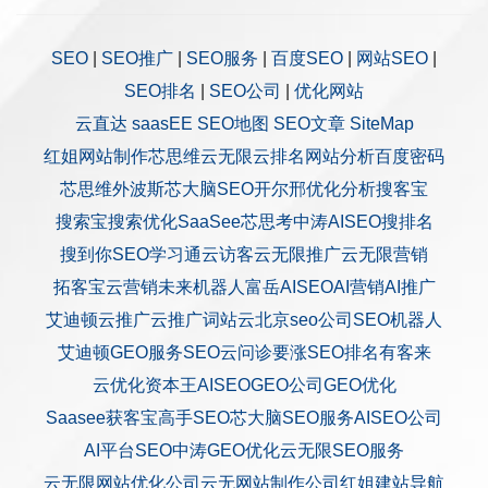
SEO
|
SEO推广
|
SEO服务
|
百度SEO
|
网站SEO
|
SEO排名
|
SEO公司
|
优化网站
云直达
saasEE
SEO地图
SEO文章
SiteMap
红姐网站制作
芯思维
云无限
云排名
网站分析
百度密码
芯思维
外波斯
芯大脑SEO
开尔邢
优化分析
搜客宝
搜索宝
搜索优化
SaaSee
芯思考
中涛AISEO
搜排名
搜到你
SEO学习通
云访客
云无限推广
云无限营销
拓客宝
云营销
未来机器人
富岳AISEO
AI营销
AI推广
艾迪顿
云推广
云推广
词站云
北京seo公司
SEO机器人
艾迪顿GEO服务
SEO云问诊
要涨SEO排名
有客来
云优化
资本王
AISEO
GEO公司
GEO优化
Saasee获客宝
高手SEO
芯大脑SEO服务
AISEO公司
AI平台SEO
中涛GEO优化
云无限SEO服务
云无限网站优化公司
云无网站制作公司
红姐建站
导航