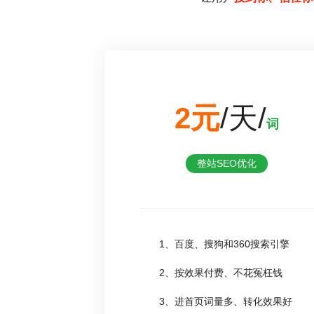
2元
/天/
词
整站SEO优化
1、百度、搜狗和360搜索引擎
2、按效果付费、不花冤枉钱
3、进首页词量多、转化效果好