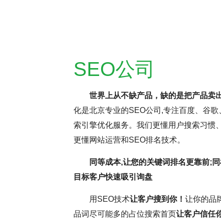
SEO公司
世界上从不缺产品，缺的是把产品卖
化是北京专业的SEO公司,专注百度、谷歌
持疑，但云优化认为，这更多与网
SEO网站优化是
索引擎优化服务。我们更懂用户搜索习惯、
名虽受多因素影响，但正确思维和
逸。它要求优化师密切
更懂网站运营和SEO排名技术。
前，深入分析并调整SEO，确保
这些洞察不断调整和优
同等成本,让您的关键词排名更靠前;同
和搜索引擎规则，可提升网站转
中，耐心和毅力是不可
目标客户快速吸引询盘
略将助力网站取得更好效果。
力，不断优化网站，才
用SEO技术
让客户搜到你！
让你的品
更为优异的搜索引擎排
品词尽可能多的占位搜索首页
让客户信任