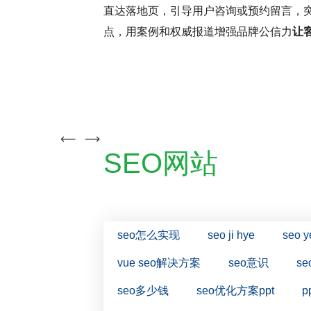
直达落地页，引导用户咨询或预约留言，
点，用案例和权威报道增强品牌公信力
让
( 推荐指数5颗星 )
云优化
SEO大咖
SEO网站
seo怎么实现
seo ji hye
seo y
vue seo解决方案
seo意识
s
seo多少钱
seo优化方案ppt