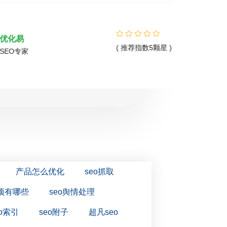
优化易
( 推荐指数5颗星 )
SEO专家
产品怎么优化
seo抓取
项有哪些
seo舆情处理
eo索引
seo附子
超凡seo