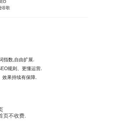
EO
逊谷歌
词指数,自由扩展.
EO规则、更懂运营.
、效果持续有保障.
页
首页不收费.