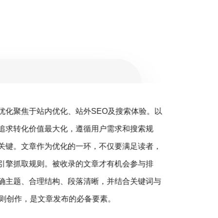
优化聚焦于站内优化、站外SEO及搜索体验。以
搜
追求转化价值最大化，遵循用户需求和搜索规
销（S
关键。文章作为优化的一环，不仅要满足读者，
营销的
引擎抓取规则。被收录的文章才有机会参与排
客户，
确主题、合理结构、段落清晰，并结合关键词与
360
则创作，是文章发布的必备要素。
您营销
精准的