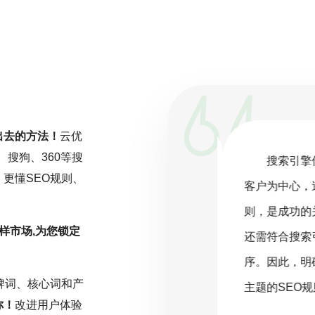
出去的方法！
云优
、搜狗、360等搜
一项持续且精细化的工作，而非一劳永
搜索引擎
更懂SEO规则、
关注行业动态，深入分析数据，并根据
客户为中心，
化策略。云优化坚信，在SEO的旅程
则，是成功的
样市场,为您锁定
或缺的驱动力。只有持之以恒地投入努
还需符合搜索
能在激烈的网络环境中脱颖而出，取得
序。因此，明
牌词、核心词和产
名。
主题的SEO规
你！
改进用户体验