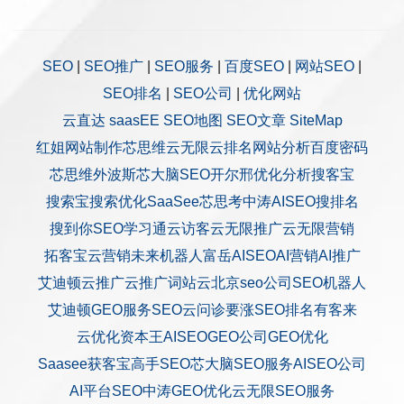
SEO
|
SEO推广
|
SEO服务
|
百度SEO
|
网站SEO
|
SEO排名
|
SEO公司
|
优化网站
云直达
saasEE
SEO地图
SEO文章
SiteMap
红姐网站制作
芯思维
云无限
云排名
网站分析
百度密码
芯思维
外波斯
芯大脑SEO
开尔邢
优化分析
搜客宝
搜索宝
搜索优化
SaaSee
芯思考
中涛AISEO
搜排名
搜到你
SEO学习通
云访客
云无限推广
云无限营销
拓客宝
云营销
未来机器人
富岳AISEO
AI营销
AI推广
艾迪顿
云推广
云推广
词站云
北京seo公司
SEO机器人
艾迪顿GEO服务
SEO云问诊
要涨SEO排名
有客来
云优化
资本王
AISEO
GEO公司
GEO优化
Saasee获客宝
高手SEO
芯大脑SEO服务
AISEO公司
AI平台SEO
中涛GEO优化
云无限SEO服务