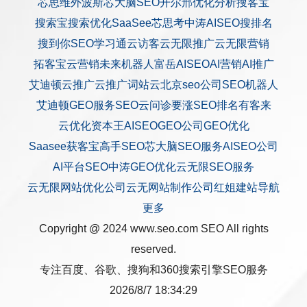
芯思维
外波斯
芯大脑SEO
开尔邢
优化分析
搜客宝
搜索宝
搜索优化
SaaSee
芯思考
中涛AISEO
搜排名
搜到你
SEO学习通
云访客
云无限推广
云无限营销
拓客宝
云营销
未来机器人
富岳AISEO
AI营销
AI推广
艾迪顿
云推广
云推广
词站云
北京seo公司
SEO机器人
艾迪顿GEO服务
SEO云问诊
要涨SEO排名
有客来
云优化
资本王
AISEO
GEO公司
GEO优化
Saasee获客宝
高手SEO
芯大脑SEO服务
AISEO公司
AI平台SEO
中涛GEO优化
云无限SEO服务
云无限网站优化公司
云无网站制作公司
红姐建站
导航
更多
Copyright @ 2024 www.seo.com
SEO
All rights
reserved.
专注百度、谷歌、搜狗和360搜索引擎SEO服务
2026/8/7 18:34:29