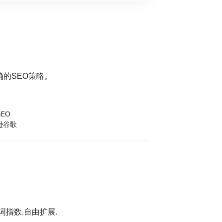
的SEO策略。
EO
逊谷歌
词指数,自由扩展.