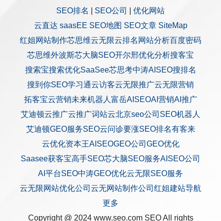
SEO排名
|
SEO公司
|
优化网站
云直达
saasEE
SEO地图
SEO文章
SiteMap
红姐网站制作
芯思维
云无限
云排名
网站分析
百度密码
芯思维
外波斯
芯大脑SEO
开尔邢
优化分析
搜客宝
搜索宝
搜索优化
SaaSee
芯思考
中涛AISEO
搜排名
搜到你
SEO学习通
云访客
云无限推广
云无限营销
拓客宝
云营销
未来机器人
富岳AISEO
AI营销
AI推广
艾迪顿
云推广
云推广
词站云
北京seo公司
SEO机器人
艾迪顿GEO服务
SEO云问诊
要涨SEO排名
有客来
云优化
资本王
AISEO
GEO公司
GEO优化
Saasee获客宝
高手SEO
芯大脑SEO服务
AISEO公司
AI平台SEO
中涛GEO优化
云无限SEO服务
云无限网站优化公司
云无网站制作公司
红姐建站
导航
更多
Copyright @ 2024 www.seo.com
SEO
All rights