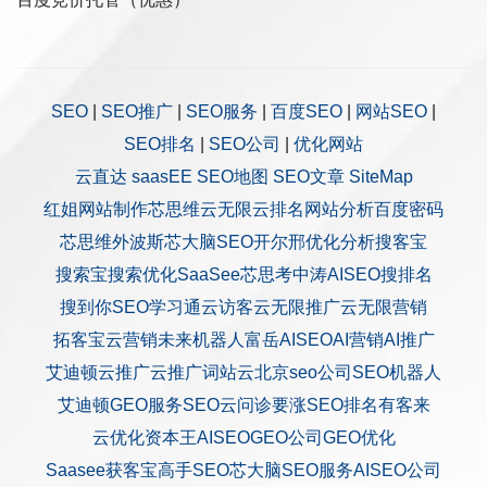
SEO
|
SEO推广
|
SEO服务
|
百度SEO
|
网站SEO
|
SEO排名
|
SEO公司
|
优化网站
云直达
saasEE
SEO地图
SEO文章
SiteMap
红姐网站制作
芯思维
云无限
云排名
网站分析
百度密码
芯思维
外波斯
芯大脑SEO
开尔邢
优化分析
搜客宝
搜索宝
搜索优化
SaaSee
芯思考
中涛AISEO
搜排名
搜到你
SEO学习通
云访客
云无限推广
云无限营销
拓客宝
云营销
未来机器人
富岳AISEO
AI营销
AI推广
艾迪顿
云推广
云推广
词站云
北京seo公司
SEO机器人
艾迪顿GEO服务
SEO云问诊
要涨SEO排名
有客来
云优化
资本王
AISEO
GEO公司
GEO优化
Saasee获客宝
高手SEO
芯大脑SEO服务
AISEO公司