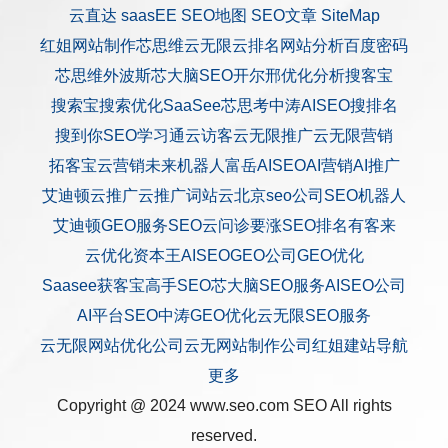
云直达
saasEE
SEO地图
SEO文章
SiteMap
红姐网站制作
芯思维
云无限
云排名
网站分析
百度密码
芯思维
外波斯
芯大脑SEO
开尔邢
优化分析
搜客宝
搜索宝
搜索优化
SaaSee
芯思考
中涛AISEO
搜排名
搜到你
SEO学习通
云访客
云无限推广
云无限营销
拓客宝
云营销
未来机器人
富岳AISEO
AI营销
AI推广
艾迪顿
云推广
云推广
词站云
北京seo公司
SEO机器人
艾迪顿GEO服务
SEO云问诊
要涨SEO排名
有客来
云优化
资本王
AISEO
GEO公司
GEO优化
Saasee获客宝
高手SEO
芯大脑SEO服务
AISEO公司
AI平台SEO
中涛GEO优化
云无限SEO服务
云无限网站优化公司
云无网站制作公司
红姐建站
导航
更多
Copyright @ 2024 www.seo.com
SEO
All rights
reserved.