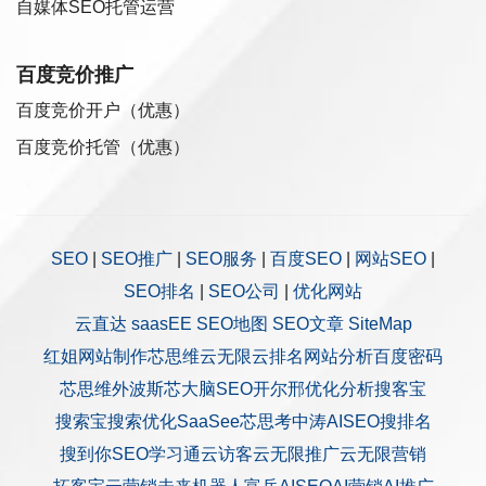
自媒体SEO托管运营
百度竞价推广
百度竞价开户（优惠）
百度竞价托管（优惠）
SEO
|
SEO推广
|
SEO服务
|
百度SEO
|
网站SEO
|
SEO排名
|
SEO公司
|
优化网站
云直达
saasEE
SEO地图
SEO文章
SiteMap
红姐网站制作
芯思维
云无限
云排名
网站分析
百度密码
芯思维
外波斯
芯大脑SEO
开尔邢
优化分析
搜客宝
搜索宝
搜索优化
SaaSee
芯思考
中涛AISEO
搜排名
搜到你
SEO学习通
云访客
云无限推广
云无限营销