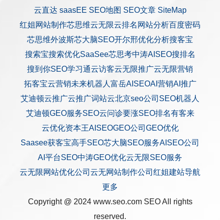
云直达
saasEE
SEO地图
SEO文章
SiteMap
红姐网站制作
芯思维
云无限
云排名
网站分析
百度密码
芯思维
外波斯
芯大脑SEO
开尔邢
优化分析
搜客宝
搜索宝
搜索优化
SaaSee
芯思考
中涛AISEO
搜排名
搜到你
SEO学习通
云访客
云无限推广
云无限营销
拓客宝
云营销
未来机器人
富岳AISEO
AI营销
AI推广
艾迪顿
云推广
云推广
词站云
北京seo公司
SEO机器人
艾迪顿GEO服务
SEO云问诊
要涨SEO排名
有客来
云优化
资本王
AISEO
GEO公司
GEO优化
Saasee获客宝
高手SEO
芯大脑SEO服务
AISEO公司
AI平台SEO
中涛GEO优化
云无限SEO服务
云无限网站优化公司
云无网站制作公司
红姐建站
导航
更多
Copyright @ 2024 www.seo.com
SEO
All rights
reserved.