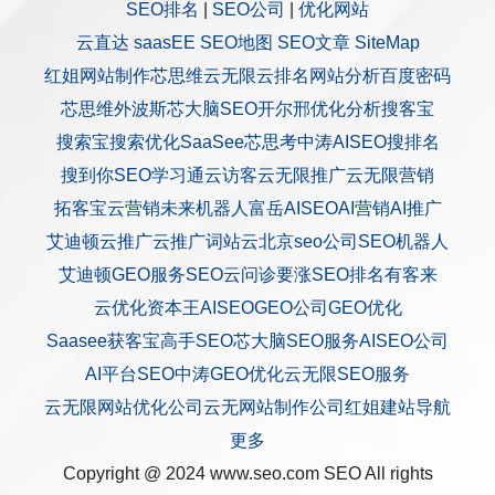
SEO排名
|
SEO公司
|
优化网站
云直达
saasEE
SEO地图
SEO文章
SiteMap
红姐网站制作
芯思维
云无限
云排名
网站分析
百度密码
芯思维
外波斯
芯大脑SEO
开尔邢
优化分析
搜客宝
搜索宝
搜索优化
SaaSee
芯思考
中涛AISEO
搜排名
搜到你
SEO学习通
云访客
云无限推广
云无限营销
拓客宝
云营销
未来机器人
富岳AISEO
AI营销
AI推广
艾迪顿
云推广
云推广
词站云
北京seo公司
SEO机器人
艾迪顿GEO服务
SEO云问诊
要涨SEO排名
有客来
云优化
资本王
AISEO
GEO公司
GEO优化
Saasee获客宝
高手SEO
芯大脑SEO服务
AISEO公司
AI平台SEO
中涛GEO优化
云无限SEO服务
云无限网站优化公司
云无网站制作公司
红姐建站
导航
更多
Copyright @ 2024 www.seo.com
SEO
All rights