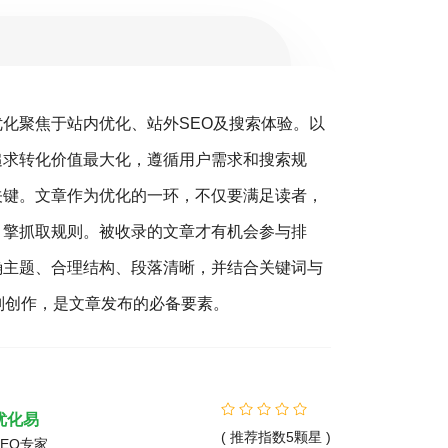
优化聚焦于站内优化、站外SEO及搜索体验。以
搜
追求转化价值最大化，遵循用户需求和搜索规
销（S
关键。文章作为优化的一环，不仅要满足读者，
营销的
引擎抓取规则。被收录的文章才有机会参与排
客户，
确主题、合理结构、段落清晰，并结合关键词与
360
则创作，是文章发布的必备要素。
您营销
精准的
优化易
( 推荐指数5颗星 )
SEO专家