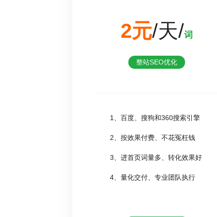
2元
/天/
词
整站SEO优化
1、百度、搜狗和360搜索引擎
2、按效果付费、不花冤枉钱
3、进首页词量多、转化效果好
4、量化交付、专业团队执行