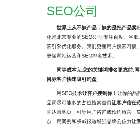
SEO公司
世界上从不缺产品，缺的是把产品卖
化是北京专业的SEO公司,专注百度、谷歌
持疑，但云优化认为，这更多与网
SEO网站优化是
索引擎优化服务。我们更懂用户搜索习惯、
名虽受多因素影响，但正确思维和
逸。它要求优化师密切
更懂网站运营和SEO排名技术。
前，深入分析并调整SEO，确保
这些洞察不断调整和优
同等成本,让您的关键词排名更靠前;同
和搜索引擎规则，可提升网站转
中，耐心和毅力是不可
目标客户快速吸引询盘
略将助力网站取得更好效果。
力，不断优化网站，才
用SEO技术
让客户搜到你！
让你的品
更为优异的搜索引擎排
品词尽可能多的占位搜索首页
让客户信任
直达落地页，引导用户咨询或预约留言，
点，用案例和权威报道增强品牌公信力
让
( 推荐指数5颗星 )
云优化
SEO大咖