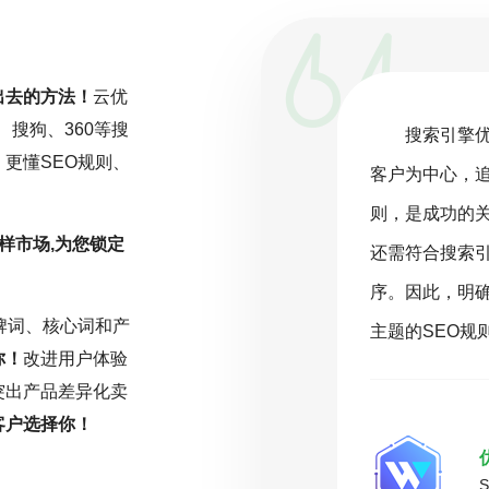
出去的方法！
云优
、搜狗、360等搜
一项持续且精细化的工作，而非一劳永
搜索引擎
更懂SEO规则、
关注行业动态，深入分析数据，并根据
客户为中心，
化策略。云优化坚信，在SEO的旅程
则，是成功的
样市场,为您锁定
或缺的驱动力。只有持之以恒地投入努
还需符合搜索
能在激烈的网络环境中脱颖而出，取得
序。因此，明
牌词、核心词和产
名。
主题的SEO规
你！
改进用户体验
突出产品差异化卖
客户选择你！
( 推荐指数5颗星 )