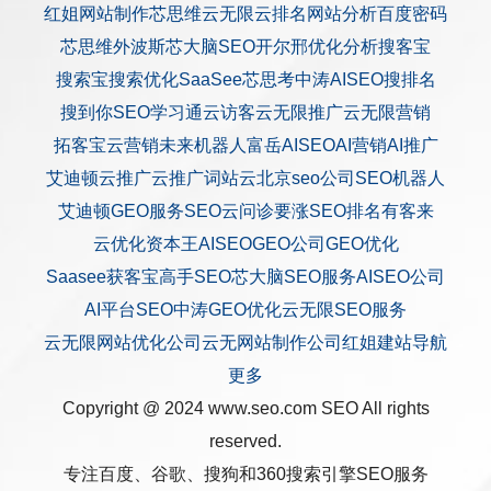
红姐网站制作
芯思维
云无限
云排名
网站分析
百度密码
芯思维
外波斯
芯大脑SEO
开尔邢
优化分析
搜客宝
搜索宝
搜索优化
SaaSee
芯思考
中涛AISEO
搜排名
搜到你
SEO学习通
云访客
云无限推广
云无限营销
拓客宝
云营销
未来机器人
富岳AISEO
AI营销
AI推广
艾迪顿
云推广
云推广
词站云
北京seo公司
SEO机器人
艾迪顿GEO服务
SEO云问诊
要涨SEO排名
有客来
云优化
资本王
AISEO
GEO公司
GEO优化
Saasee获客宝
高手SEO
芯大脑SEO服务
AISEO公司
AI平台SEO
中涛GEO优化
云无限SEO服务
云无限网站优化公司
云无网站制作公司
红姐建站
导航
更多
Copyright @ 2024 www.seo.com
SEO
All rights
reserved.
专注百度、谷歌、搜狗和360搜索引擎SEO服务