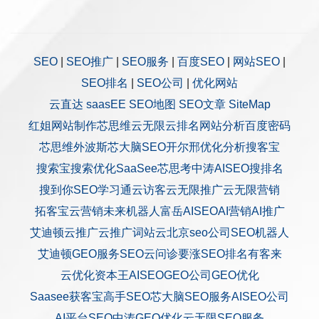
SEO
|
SEO推广
|
SEO服务
|
百度SEO
|
网站SEO
|
SEO排名
|
SEO公司
|
优化网站
云直达
saasEE
SEO地图
SEO文章
SiteMap
红姐网站制作
芯思维
云无限
云排名
网站分析
百度密码
芯思维
外波斯
芯大脑SEO
开尔邢
优化分析
搜客宝
搜索宝
搜索优化
SaaSee
芯思考
中涛AISEO
搜排名
搜到你
SEO学习通
云访客
云无限推广
云无限营销
拓客宝
云营销
未来机器人
富岳AISEO
AI营销
AI推广
艾迪顿
云推广
云推广
词站云
北京seo公司
SEO机器人
艾迪顿GEO服务
SEO云问诊
要涨SEO排名
有客来
云优化
资本王
AISEO
GEO公司
GEO优化
Saasee获客宝
高手SEO
芯大脑SEO服务
AISEO公司
AI平台SEO
中涛GEO优化
云无限SEO服务