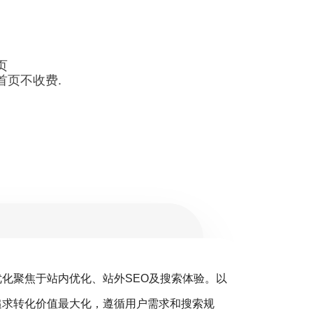
页
首页不收费.
优化聚焦于站内优化、站外SEO及搜索体验。以
搜
追求转化价值最大化，遵循用户需求和搜索规
销（S