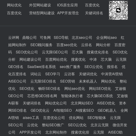
网站优化
外贸网站建设
IOS原生应用
百度优化
百度优化
营销型网站建设
APP开发理念
关键词排名
云评网
鼎顺公司
可鱼网
SEO导航
北京seo公司
企业网站seo
红
姐网站制作
SEO顾问服务
百度seo优化
云排名
网站分析
百度密
码
SEO优化公司
云无限GEO公司
芯大脑
搜索优化排名
SEO优化
分析
网站建设公司
百度网站优化
搜索优化
中涛
芯大脑
云无限
GEO排名
SaaSwe排名系统
seo推广服务
SEO云优化
搜排名
优
化百度排名
词站云
SEO学习
云访客
关键词优化
中涛营AI营销
AISEO公司
云无限SEO排名
SEO营销
未来机器人
网站优化
整站
优化
SEO优化
畅听SEO排名
网站seo优化
网站SEO优化
艾迪顿
GEO公司
芯思维GEO排名网
智能体执行者
芯大脑GEO系统
艾迪顿
AI获客
关键词排名
网站优化公司
北京网站SEO
AISEO优化
资本
网SEO排名
GEO优化云
AI智能SEO
AI搜索SEO
GEO机器人
全网
AI营销
aiseo工具
百度优化公司
优化网站
SEO智能体
云无限
SEO公司
云优化
整站SEO推广
SEO云优化
北京云无限
微信开发
公司
APP开发公司
北京网站制作
搜索优化排
云无限
AISEO助