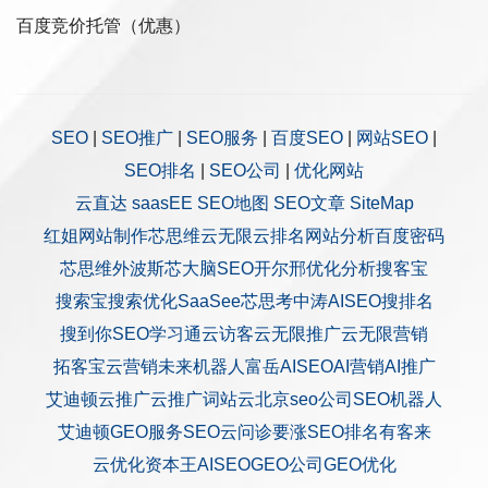
百度竞价托管（优惠）
SEO
|
SEO推广
|
SEO服务
|
百度SEO
|
网站SEO
|
SEO排名
|
SEO公司
|
优化网站
云直达
saasEE
SEO地图
SEO文章
SiteMap
红姐网站制作
芯思维
云无限
云排名
网站分析
百度密码
芯思维
外波斯
芯大脑SEO
开尔邢
优化分析
搜客宝
搜索宝
搜索优化
SaaSee
芯思考
中涛AISEO
搜排名
搜到你
SEO学习通
云访客
云无限推广
云无限营销
拓客宝
云营销
未来机器人
富岳AISEO
AI营销
AI推广
艾迪顿
云推广
云推广
词站云
北京seo公司
SEO机器人
艾迪顿GEO服务
SEO云问诊
要涨SEO排名
有客来
云优化
资本王
AISEO
GEO公司
GEO优化