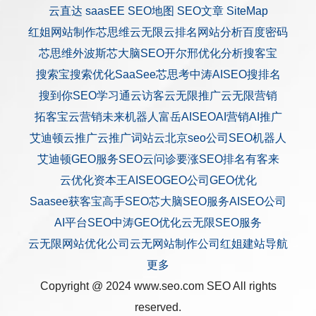
云直达
saasEE
SEO地图
SEO文章
SiteMap
红姐网站制作
芯思维
云无限
云排名
网站分析
百度密码
芯思维
外波斯
芯大脑SEO
开尔邢
优化分析
搜客宝
搜索宝
搜索优化
SaaSee
芯思考
中涛AISEO
搜排名
搜到你
SEO学习通
云访客
云无限推广
云无限营销
拓客宝
云营销
未来机器人
富岳AISEO
AI营销
AI推广
艾迪顿
云推广
云推广
词站云
北京seo公司
SEO机器人
艾迪顿GEO服务
SEO云问诊
要涨SEO排名
有客来
云优化
资本王
AISEO
GEO公司
GEO优化
Saasee获客宝
高手SEO
芯大脑SEO服务
AISEO公司
AI平台SEO
中涛GEO优化
云无限SEO服务
云无限网站优化公司
云无网站制作公司
红姐建站
导航
更多
Copyright @ 2024 www.seo.com
SEO
All rights
reserved.